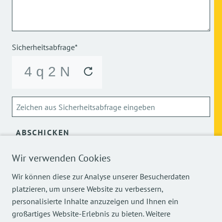
Sicherheitsabfrage*
ABSCHICKEN
Wir verwenden Cookies
Über die Verarbeitung meiner personenbezogenen Daten
kann ich mich
hier
informieren.
Wir können diese zur Analyse unserer Besucherdaten
platzieren, um unsere Website zu verbessern,
personalisierte Inhalte anzuzeigen und Ihnen ein
großartiges Website-Erlebnis zu bieten. Weitere