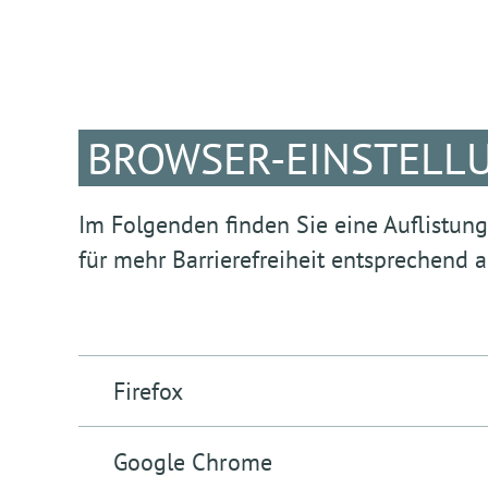
BROWSER-EINSTELL
Im Folgenden finden Sie eine Auflistun
für mehr Barrierefreiheit entsprechend
Firefox
Die folgenden Links führen direkt auf die entspr
Google Chrome
von Firefox.