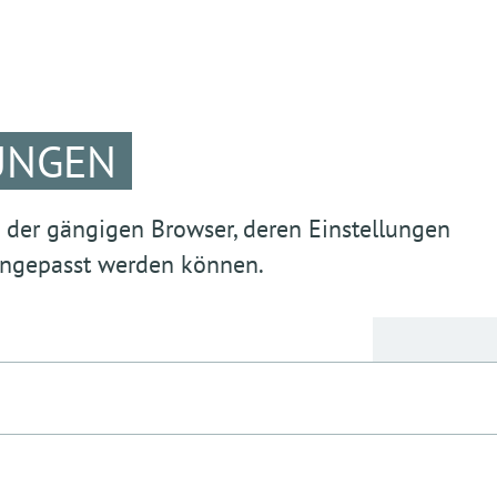
UNGEN
g der gängigen Browser, deren Einstellungen
 angepasst werden können.
echenden Unterstützungsseiten