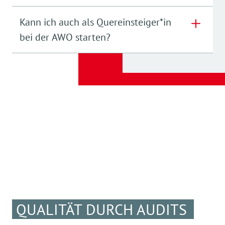
herzlich willkommen.
Unser Tipp:
Gleiche deine
Referenzen mit den Anforderungen aus der
Kann ich auch als Quereinsteiger*in
Stellenanzeige deines Wunschberufes ab.
bei der AWO starten?
QUALITÄT DURCH AUDITS