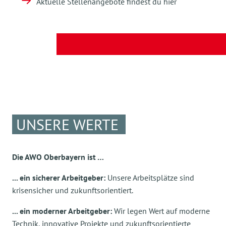
Freistellung).
Aktuelle Stellenangebote findest du hier
Betriebsvereinbarung zur Teleheimarbeit
(soweit es die Tätigkeit zulässt) sowie
Jobsharing & Gleitzeitmöglichkeit.
Betriebliches Gesundheitsmanagement für
eine gesunde Work-Life-Balance.
Gemeinsam auf Augenhöhe: Die AWO-
Arbeitgebervertretung steht im engen
UNSERE WERTE
Austausch mit Ihrer Arbeitnehmervertretung
für das Wohl aller Mitarbeiter*innen.
Die AWO Oberbayern ist …
... ein sicherer Arbeitgeber:
Unsere Arbeitsplätze sind
krisensicher und zukunftsorientiert.
... ein moderner Arbeitgeber:
Wir legen Wert auf moderne
Technik, innovative Projekte und zukunftsorientierte