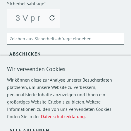
Sicherheitsabfrage*
ABSCHICKEN
Über die Verarbeitung meiner personenbezogenen Daten
Wir verwenden Cookies
kann ich mich
hier
informieren.
Wir können diese zur Analyse unserer Besucherdaten
platzieren, um unsere Website zu verbessern,
personalisierte Inhalte anzuzeigen und Ihnen ein
großartiges Website-Erlebnis zu bieten. Weitere
Informationen zu den von uns verwendeten Cookies
finden Sie in der
Datenschutzerklärung
.
Mehr Einblicke in unsere Arbeit finden Sie auch auf
unseren Social Media Kanälen.
ALLE ABLEHNEN