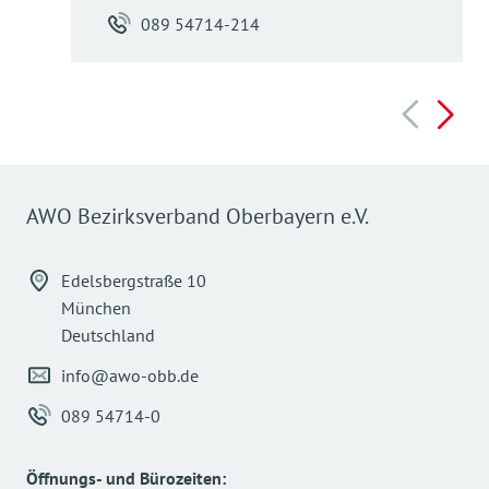
unter nachfolgendem Link.
Werten als Grundlage.
Beruf und Familie angeht, findest Du unter dem
089 54714-214
Die FSJ- und Bufdi-Stellen werden letztendlich
nachfolgenden Link.
Hier geht’s zu unseren
aktuellen
vom AWO-Landesverband organisiert:
AWO
AWO-Benefits
Stellenangeboten
.
Landesverband Bayern
.
AWO-Benefits
AWO Bezirksverband Oberbayern e.V.
Edelsbergstraße 10
München
Deutschland
info@awo-obb.de
089 54714-0
Öffnungs- und Bürozeiten
: