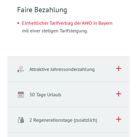
Faire Bezahlung
Einheitlicher Tarifvertrag der AWO in Bayern
mit einer stetigen Tarifsteigung.
Attraktive Jahressonderzahlung
Attraktive Jahressonderzahlung
30 Tage Urlaub
Üppige Jahressonderzahlung* derzeit
in Höhe
von 80%
des durchschnittlich gezahlten
30 Tage Urlaub
monatlichen Tabellenentgelts.
2 Regenerationstage (zusätzlich)
30 Tage Urlaub (Teilzeitkürzung) im Jahr sowie
*Anspruch auf die Jahressonderzahlung haben