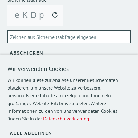
ABSCHICKEN
Wir verwenden Cookies
Über die Verarbeitung meiner personenbezogenen Daten
kann ich mich
hier
informieren.
Wir können diese zur Analyse unserer Besucherdaten
platzieren, um unsere Website zu verbessern,
personalisierte Inhalte anzuzeigen und Ihnen ein
großartiges Website-Erlebnis zu bieten. Weitere
Informationen zu den von uns verwendeten Cookies
finden Sie in der
Datenschutzerklärung
.
Mehr Einblicke in unsere Arbeit finden Sie auch auf
unseren Social Media Kanälen.
ALLE ABLEHNEN