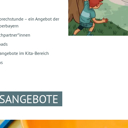
prechstunde – ein Angebot der
erbayern
chpartner*innen
oads
angebote im Kita-Bereich
ns
SANGEBOTE