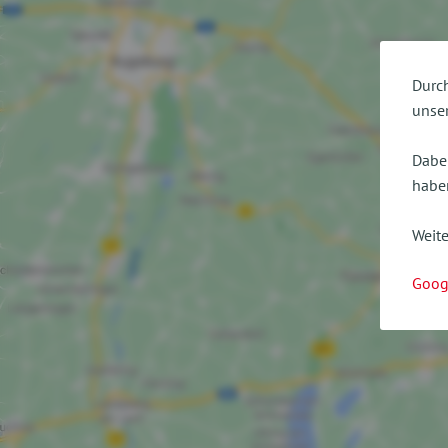
Durch
unser
Dabei
haben
Weite
Goog