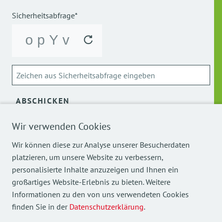
Sicherheitsabfrage*
ABSCHICKEN
Wir verwenden Cookies
Über die Verarbeitung meiner personenbezogenen Daten
kann ich mich
hier
informieren.
Wir können diese zur Analyse unserer Besucherdaten
platzieren, um unsere Website zu verbessern,
personalisierte Inhalte anzuzeigen und Ihnen ein
großartiges Website-Erlebnis zu bieten. Weitere
Informationen zu den von uns verwendeten Cookies
finden Sie in der
Datenschutzerklärung
.
Mehr Einblicke in unsere Arbeit finden Sie auch auf