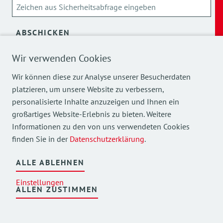
ABSCHICKEN
Wir verwenden Cookies
Über die Verarbeitung meiner personenbezogenen Daten
kann ich mich
hier
informieren.
Wir können diese zur Analyse unserer Besucherdaten
platzieren, um unsere Website zu verbessern,
personalisierte Inhalte anzuzeigen und Ihnen ein
großartiges Website-Erlebnis zu bieten. Weitere
Informationen zu den von uns verwendeten Cookies
finden Sie in der
Datenschutzerklärung
.
Mehr Einblicke in unsere Arbeit finden Sie auch auf
unseren Social Media Kanälen.
ALLE ABLEHNEN
Einstellungen
ALLEN ZUSTIMMEN
©
2026
AWO Bezirksverband Oberbayern e.V.