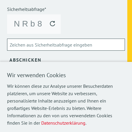
Sicherheitsabfrage*
ABSCHICKEN
Wir verwenden Cookies
Über die Verarbeitung meiner personenbezogenen Daten
kann ich mich
hier
informieren.
Wir können diese zur Analyse unserer Besucherdaten
platzieren, um unsere Website zu verbessern,
personalisierte Inhalte anzuzeigen und Ihnen ein
großartiges Website-Erlebnis zu bieten. Weitere
Informationen zu den von uns verwendeten Cookies
finden Sie in der
Datenschutzerklärung
.
Mehr Einblicke in unsere Arbeit finden Sie auch auf