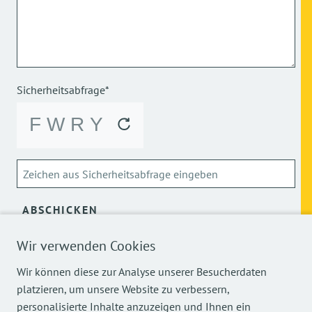
Sicherheitsabfrage*
ABSCHICKEN
Wir verwenden Cookies
Über die Verarbeitung meiner personenbezogenen Daten
kann ich mich
hier
informieren.
Wir können diese zur Analyse unserer Besucherdaten
platzieren, um unsere Website zu verbessern,
personalisierte Inhalte anzuzeigen und Ihnen ein