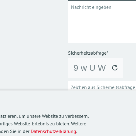
Sicherheitsabfrage*
ABSCHICKEN
atzieren, um unsere Website zu verbessern,
Über die Verarbeitung meiner p
rtiges Website-Erlebnis zu bieten. Weitere
informieren.
den Sie in der
Datenschutzerklärung
.