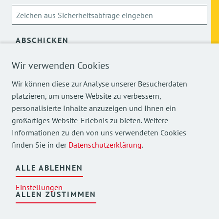
ABSCHICKEN
Wir verwenden Cookies
Über die Verarbeitung meiner personenbezogenen Daten
kann ich mich
hier
informieren.
Wir können diese zur Analyse unserer Besucherdaten
platzieren, um unsere Website zu verbessern,
personalisierte Inhalte anzuzeigen und Ihnen ein
großartiges Website-Erlebnis zu bieten. Weitere
Informationen zu den von uns verwendeten Cookies
finden Sie in der
Datenschutzerklärung
.
Mehr Einblicke in unsere Arbeit finden Sie auch auf
unseren Social Media Kanälen.
ALLE ABLEHNEN
Einstellungen
ALLEN ZUSTIMMEN
©
2026
AWO Bezirksverband Oberbayern e.V.