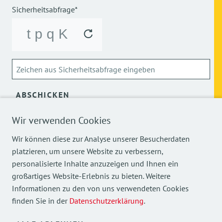
Sicherheitsabfrage*
ABSCHICKEN
Wir verwenden Cookies
Über die Verarbeitung meiner personenbezogenen Daten
kann ich mich
hier
informieren.
Wir können diese zur Analyse unserer Besucherdaten
platzieren, um unsere Website zu verbessern,
personalisierte Inhalte anzuzeigen und Ihnen ein
großartiges Website-Erlebnis zu bieten. Weitere
Informationen zu den von uns verwendeten Cookies
finden Sie in der
Datenschutzerklärung
.
Mehr Einblicke in unsere Arbeit finden Sie auch auf
unseren Social Media Kanälen.