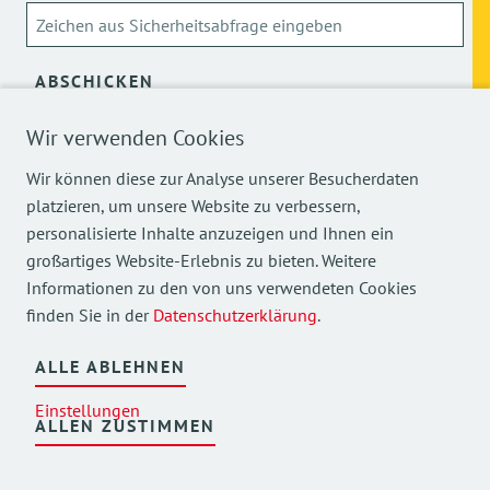
ABSCHICKEN
Wir verwenden Cookies
Über die Verarbeitung meiner personenbezogenen Daten
kann ich mich
hier
informieren.
Wir können diese zur Analyse unserer Besucherdaten
platzieren, um unsere Website zu verbessern,
personalisierte Inhalte anzuzeigen und Ihnen ein
großartiges Website-Erlebnis zu bieten. Weitere
Informationen zu den von uns verwendeten Cookies
finden Sie in der
Datenschutzerklärung
.
Mehr Einblicke in unsere Arbeit finden Sie auch auf
unseren Social Media Kanälen.
ALLE ABLEHNEN
Einstellungen
ALLEN ZUSTIMMEN
©
2026
AWO Bezirksverband Oberbayern e.V.