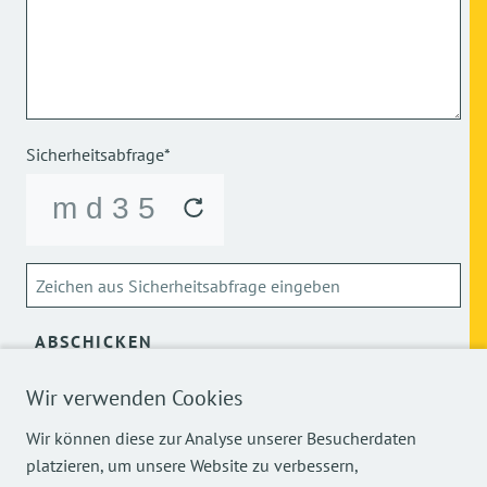
Sicherheitsabfrage*
ABSCHICKEN
Wir verwenden Cookies
Über die Verarbeitung meiner personenbezogenen Daten
kann ich mich
hier
informieren.
Wir können diese zur Analyse unserer Besucherdaten
platzieren, um unsere Website zu verbessern,