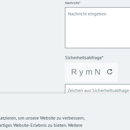
Nachricht*
Sicherheitsabfrage*
ABSCHICKEN
atzieren, um unsere Website zu verbessern,
Über die Verarbeitung meiner p
rtiges Website-Erlebnis zu bieten. Weitere
informieren.