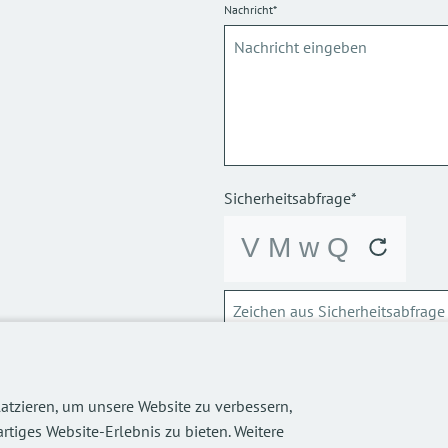
Nachricht*
Sicherheitsabfrage*
ABSCHICKEN
atzieren, um unsere Website zu verbessern,
Über die Verarbeitung meiner p
rtiges Website-Erlebnis zu bieten. Weitere
informieren.