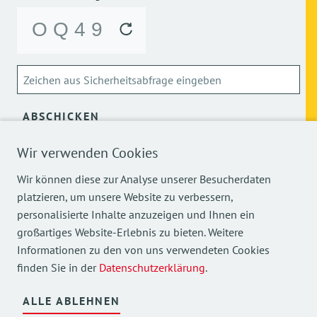
ABSCHICKEN
Wir verwenden Cookies
Über die Verarbeitung meiner personenbezogenen Daten
kann ich mich
hier
informieren.
Wir können diese zur Analyse unserer Besucherdaten
platzieren, um unsere Website zu verbessern,
personalisierte Inhalte anzuzeigen und Ihnen ein
großartiges Website-Erlebnis zu bieten. Weitere
Informationen zu den von uns verwendeten Cookies
finden Sie in der
Datenschutzerklärung
.
Mehr Einblicke in unsere Arbeit finden Sie auch auf
unseren Social Media Kanälen.
ALLE ABLEHNEN