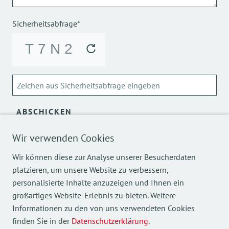
Sicherheitsabfrage*
ABSCHICKEN
Wir verwenden Cookies
Über die Verarbeitung meiner personenbezogenen Daten
kann ich mich
hier
informieren.
Wir können diese zur Analyse unserer Besucherdaten
platzieren, um unsere Website zu verbessern,
personalisierte Inhalte anzuzeigen und Ihnen ein
großartiges Website-Erlebnis zu bieten. Weitere
Informationen zu den von uns verwendeten Cookies
finden Sie in der
Datenschutzerklärung
.
Mehr Einblicke in unsere Arbeit finden Sie auch auf