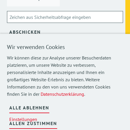
ABSCHICKEN
Wir verwenden Cookies
Über die Verarbeitung meiner personenbezogenen Daten
kann ich mich
hier
informieren.
Wir können diese zur Analyse unserer Besucherdaten
platzieren, um unsere Website zu verbessern,
personalisierte Inhalte anzuzeigen und Ihnen ein
großartiges Website-Erlebnis zu bieten. Weitere
Informationen zu den von uns verwendeten Cookies
finden Sie in der
Datenschutzerklärung
.
Mehr Einblicke in unsere Arbeit finden Sie auch auf
unseren Social Media Kanälen.
ALLE ABLEHNEN
Einstellungen
ALLEN ZUSTIMMEN