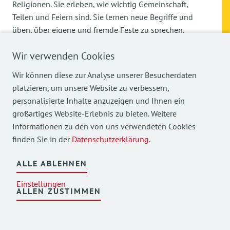
Religionen. Sie erleben, wie wichtig Gemeinschaft,
Teilen und Feiern sind. Sie lernen neue Begriffe und
üben, über eigene und fremde Feste zu sprechen.
Wir verwenden Cookies
Wir können diese zur Analyse unserer Besucherdaten
platzieren, um unsere Website zu verbessern,
personalisierte Inhalte anzuzeigen und Ihnen ein
großartiges Website-Erlebnis zu bieten. Weitere
RELIGIONEN
Informationen zu den von uns verwendeten Cookies
finden Sie in der
Datenschutzerklärung
.
KENNENLERNEN UND
ALLE ABLEHNEN
VERSTEHEN:
Einstellungen
CHRISTENTUM
ALLEN ZUSTIMMEN
Nach dem Ramadan haben wir uns mit dem