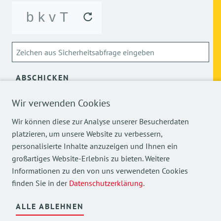
ABSCHICKEN
Wir verwenden Cookies
Über die Verarbeitung meiner personenbezogenen Daten
kann ich mich
hier
informieren.
Wir können diese zur Analyse unserer Besucherdaten
platzieren, um unsere Website zu verbessern,
personalisierte Inhalte anzuzeigen und Ihnen ein
großartiges Website-Erlebnis zu bieten. Weitere
Informationen zu den von uns verwendeten Cookies
finden Sie in der
Datenschutzerklärung
.
Mehr Einblicke in unsere Arbeit finden Sie auch auf
unseren Social Media Kanälen.
ALLE ABLEHNEN