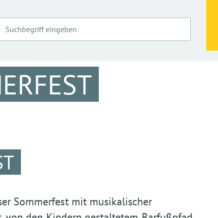
MERFEST
ST
ser Sommerfest mit musikalischer
ot, von den Kindern gestaltetem Barfußpfad