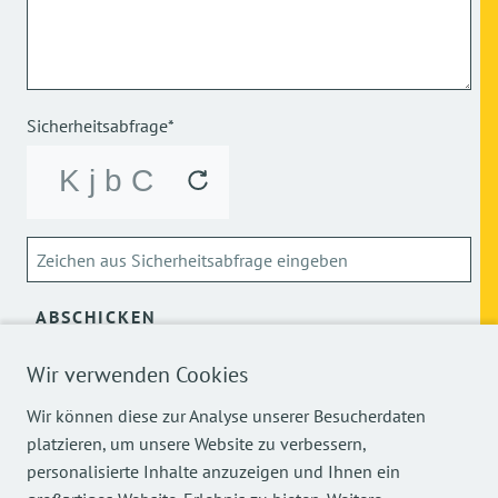
Sicherheitsabfrage*
ABSCHICKEN
Wir verwenden Cookies
Über die Verarbeitung meiner personenbezogenen Daten
kann ich mich
hier
informieren.
Wir können diese zur Analyse unserer Besucherdaten
platzieren, um unsere Website zu verbessern,
personalisierte Inhalte anzuzeigen und Ihnen ein