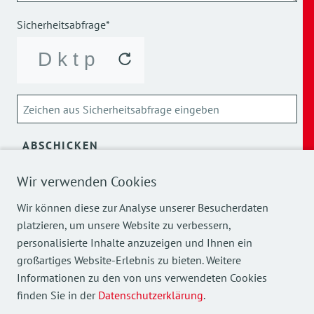
Sicherheitsabfrage*
ABSCHICKEN
Wir verwenden Cookies
Über die Verarbeitung meiner personenbezogenen Daten
kann ich mich
hier
informieren.
Wir können diese zur Analyse unserer Besucherdaten
platzieren, um unsere Website zu verbessern,
personalisierte Inhalte anzuzeigen und Ihnen ein
großartiges Website-Erlebnis zu bieten. Weitere
Informationen zu den von uns verwendeten Cookies
finden Sie in der
Datenschutzerklärung
.
Mehr Einblicke in unsere Arbeit finden Sie auch auf