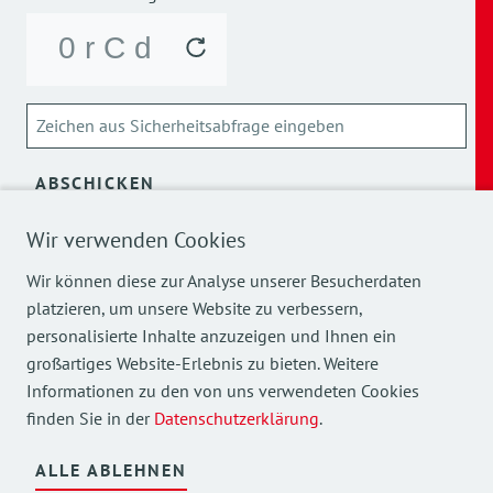
ABSCHICKEN
Über die Verarbeitung meiner personenbezogenen Daten
Wir verwenden Cookies
kann ich mich
hier
informieren.
Wir können diese zur Analyse unserer Besucherdaten
platzieren, um unsere Website zu verbessern,
personalisierte Inhalte anzuzeigen und Ihnen ein
großartiges Website-Erlebnis zu bieten. Weitere
Informationen zu den von uns verwendeten Cookies
finden Sie in der
Datenschutzerklärung
.
Mehr Einblicke in unsere Arbeit finden Sie auch auf
unseren Social Media Kanälen.
ALLE ABLEHNEN