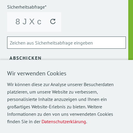
Sicherheitsabfrage*
ABSCHICKEN
Wir verwenden Cookies
Über die Verarbeitung meiner personenbezogenen Daten
kann ich mich
hier
informieren.
Wir können diese zur Analyse unserer Besucherdaten
platzieren, um unsere Website zu verbessern,
personalisierte Inhalte anzuzeigen und Ihnen ein
großartiges Website-Erlebnis zu bieten. Weitere
Informationen zu den von uns verwendeten Cookies
finden Sie in der
Datenschutzerklärung
.
Mehr Einblicke in unsere Arbeit finden Sie auch auf
unseren Social Media Kanälen.