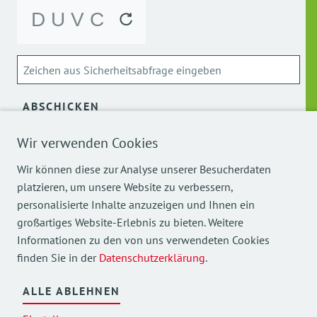
ABSCHICKEN
Wir verwenden Cookies
Über die Verarbeitung meiner personenbezogenen Daten
kann ich mich
hier
informieren.
Wir können diese zur Analyse unserer Besucherdaten
platzieren, um unsere Website zu verbessern,
personalisierte Inhalte anzuzeigen und Ihnen ein
großartiges Website-Erlebnis zu bieten. Weitere
Informationen zu den von uns verwendeten Cookies
finden Sie in der
Datenschutzerklärung
.
Mehr Einblicke in unsere Arbeit finden Sie auch auf
unseren Social Media Kanälen.
ALLE ABLEHNEN