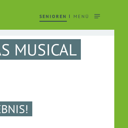
SENIOREN
MENÜ
S MUSICAL
BNIS!