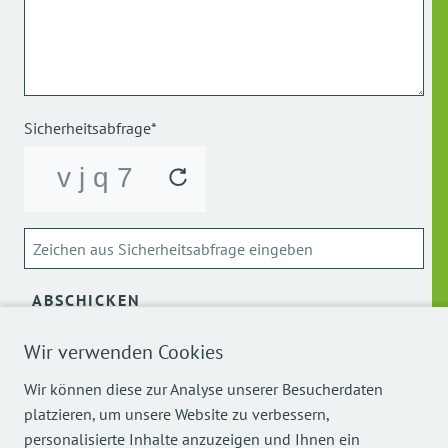
Sicherheitsabfrage*
ABSCHICKEN
Wir verwenden Cookies
Über die Verarbeitung meiner personenbezogenen Daten
kann ich mich
hier
informieren.
Wir können diese zur Analyse unserer Besucherdaten
platzieren, um unsere Website zu verbessern,
personalisierte Inhalte anzuzeigen und Ihnen ein