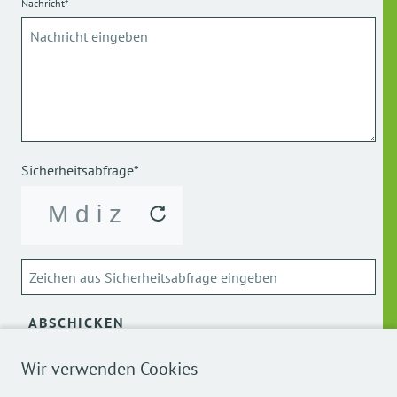
Nachricht*
Sicherheitsabfrage*
ABSCHICKEN
Wir verwenden Cookies
Über die Verarbeitung meiner personenbezogenen Daten
kann ich mich
hier
informieren.