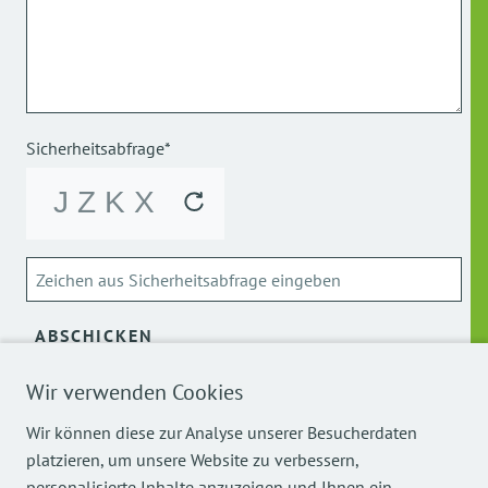
Sicherheitsabfrage*
ABSCHICKEN
Wir verwenden Cookies
Über die Verarbeitung meiner personenbezogenen Daten
kann ich mich
hier
informieren.
Wir können diese zur Analyse unserer Besucherdaten
platzieren, um unsere Website zu verbessern,
personalisierte Inhalte anzuzeigen und Ihnen ein