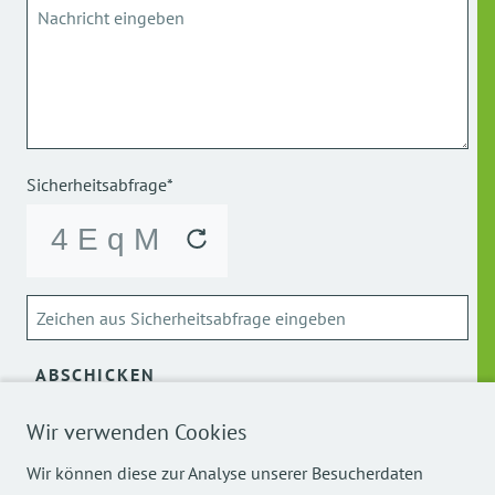
Sicherheitsabfrage*
ABSCHICKEN
Wir verwenden Cookies
Über die Verarbeitung meiner personenbezogenen Daten
kann ich mich
hier
informieren.
Wir können diese zur Analyse unserer Besucherdaten