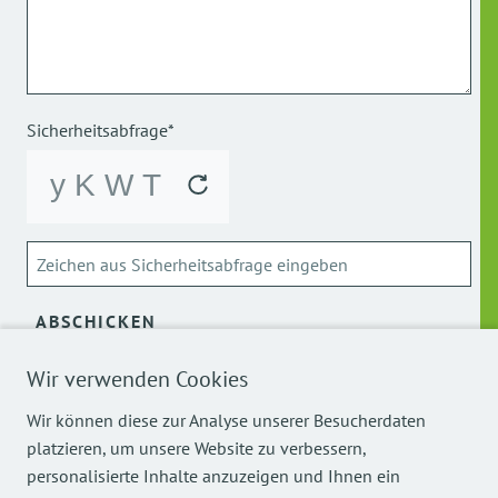
Sicherheitsabfrage*
ABSCHICKEN
Wir verwenden Cookies
Über die Verarbeitung meiner personenbezogenen Daten
kann ich mich
hier
informieren.
Wir können diese zur Analyse unserer Besucherdaten
platzieren, um unsere Website zu verbessern,
personalisierte Inhalte anzuzeigen und Ihnen ein