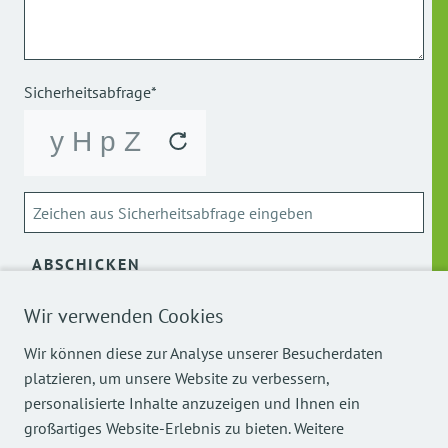
Sicherheitsabfrage*
ABSCHICKEN
Wir verwenden Cookies
Über die Verarbeitung meiner personenbezogenen Daten
kann ich mich
hier
informieren.
Wir können diese zur Analyse unserer Besucherdaten
platzieren, um unsere Website zu verbessern,
personalisierte Inhalte anzuzeigen und Ihnen ein
großartiges Website-Erlebnis zu bieten. Weitere