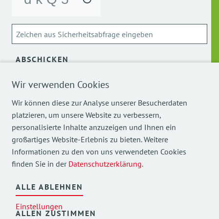
ABSCHICKEN
Wir verwenden Cookies
Über die Verarbeitung meiner personenbezogenen Daten
kann ich mich
hier
informieren.
Wir können diese zur Analyse unserer Besucherdaten
platzieren, um unsere Website zu verbessern,
personalisierte Inhalte anzuzeigen und Ihnen ein
großartiges Website-Erlebnis zu bieten. Weitere
Informationen zu den von uns verwendeten Cookies
finden Sie in der
Datenschutzerklärung
.
Mehr Einblicke in unsere Arbeit finden Sie auch auf
unseren Social Media Kanälen.
ALLE ABLEHNEN
Einstellungen
ALLEN ZUSTIMMEN