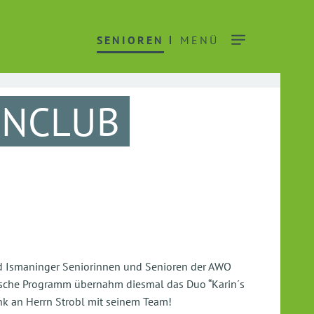
SENIOREN
MENÜ
ENCLUB
nd Ismaninger Seniorinnen und Senioren der AWO
lische Programm übernahm diesmal das Duo “Karin´s
nk an Herrn Strobl mit seinem Team!