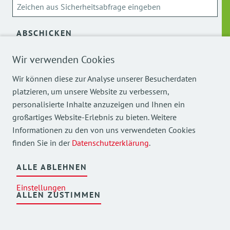
ABSCHICKEN
Wir verwenden Cookies
Über die Verarbeitung meiner personenbezogenen Daten
kann ich mich
hier
informieren.
Wir können diese zur Analyse unserer Besucherdaten
platzieren, um unsere Website zu verbessern,
personalisierte Inhalte anzuzeigen und Ihnen ein
großartiges Website-Erlebnis zu bieten. Weitere
Informationen zu den von uns verwendeten Cookies
finden Sie in der
Datenschutzerklärung
.
Mehr Einblicke in unsere Arbeit finden Sie auch auf
unseren Social Media Kanälen.
ALLE ABLEHNEN
Einstellungen
ALLEN ZUSTIMMEN
©
2026
AWO Bezirksverband Oberbayern e.V.