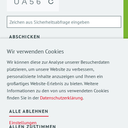
ABSCHICKEN
Wir verwenden Cookies
Über die Verarbeitung meiner personenbezogenen Daten
kann ich mich
hier
informieren.
Wir können diese zur Analyse unserer Besucherdaten
platzieren, um unsere Website zu verbessern,
personalisierte Inhalte anzuzeigen und Ihnen ein
großartiges Website-Erlebnis zu bieten. Weitere
Informationen zu den von uns verwendeten Cookies
finden Sie in der
Datenschutzerklärung
.
Mehr Einblicke in unsere Arbeit finden Sie auch auf
unseren Social Media Kanälen.
ALLE ABLEHNEN
Einstellungen
ALLEN ZUSTIMMEN