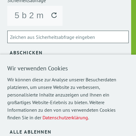
Sicherheitsabfrage*
ABSCHICKEN
Wir verwenden Cookies
Über die Verarbeitung meiner personenbezogenen Daten
kann ich mich
hier
informieren.
Wir können diese zur Analyse unserer Besucherdaten
platzieren, um unsere Website zu verbessern,
personalisierte Inhalte anzuzeigen und Ihnen ein
großartiges Website-Erlebnis zu bieten. Weitere
Informationen zu den von uns verwendeten Cookies
finden Sie in der
Datenschutzerklärung
.
Mehr Einblicke in unsere Arbeit finden Sie auch auf
unseren Social Media Kanälen.
ALLE ABLEHNEN