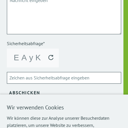
Sicherheitsabfrage*
ABSCHICKEN
Über die Verarbeitung meiner personenbezogenen Daten
Wir verwenden Cookies
kann ich mich
hier
informieren.
Wir können diese zur Analyse unserer Besucherdaten
platzieren, um unsere Website zu verbessern,