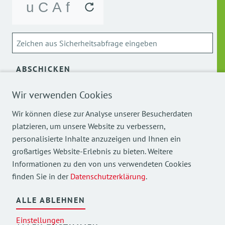
ABSCHICKEN
Wir verwenden Cookies
Über die Verarbeitung meiner personenbezogenen Daten
kann ich mich
hier
informieren.
Wir können diese zur Analyse unserer Besucherdaten
platzieren, um unsere Website zu verbessern,
personalisierte Inhalte anzuzeigen und Ihnen ein
großartiges Website-Erlebnis zu bieten. Weitere
Informationen zu den von uns verwendeten Cookies
finden Sie in der
Datenschutzerklärung
.
Mehr Einblicke in unsere Arbeit finden Sie auch auf
unseren Social Media Kanälen.
ALLE ABLEHNEN
Einstellungen