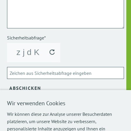
Sicherheitsabfrage*
ABSCHICKEN
Wir verwenden Cookies
Über die Verarbeitung meiner personenbezogenen Daten
kann ich mich
hier
informieren.
Wir können diese zur Analyse unserer Besucherdaten
platzieren, um unsere Website zu verbessern,
personalisierte Inhalte anzuzeigen und Ihnen ein