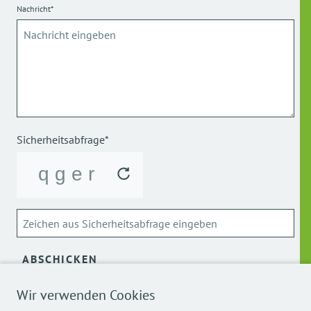
Nachricht*
Sicherheitsabfrage*
ABSCHICKEN
Wir verwenden Cookies
Über die Verarbeitung meiner personenbezogenen Daten
kann ich mich
hier
informieren.