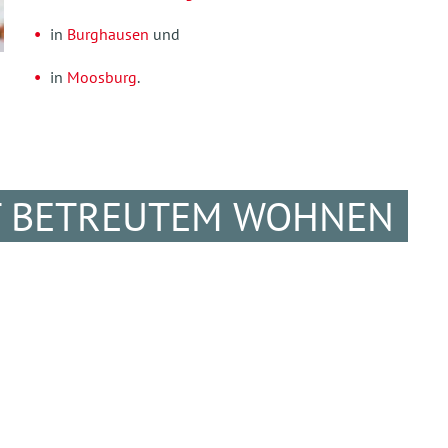
in
Burghausen
und
in
Moosburg
.
T BETREUTEM WOHNEN