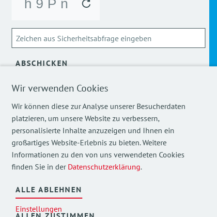
ABSCHICKEN
Wir verwenden Cookies
Über die Verarbeitung meiner personenbezogenen Daten
kann ich mich
hier
informieren.
Wir können diese zur Analyse unserer Besucherdaten
platzieren, um unsere Website zu verbessern,
personalisierte Inhalte anzuzeigen und Ihnen ein
großartiges Website-Erlebnis zu bieten. Weitere
Informationen zu den von uns verwendeten Cookies
finden Sie in der
Datenschutzerklärung
.
Mehr Einblicke in unsere Arbeit finden Sie auch auf
unseren Social Media Kanälen.
ALLE ABLEHNEN
Einstellungen
ALLEN ZUSTIMMEN