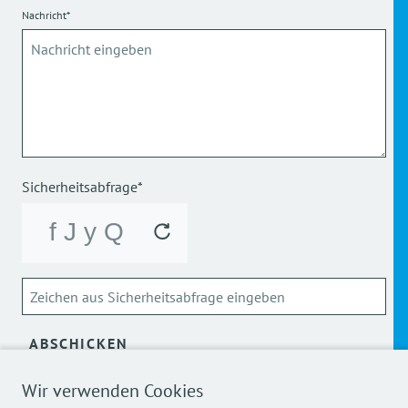
Nachricht*
Sicherheitsabfrage*
ABSCHICKEN
Wir verwenden Cookies
Über die Verarbeitung meiner personenbezogenen Daten
kann ich mich
hier
informieren.