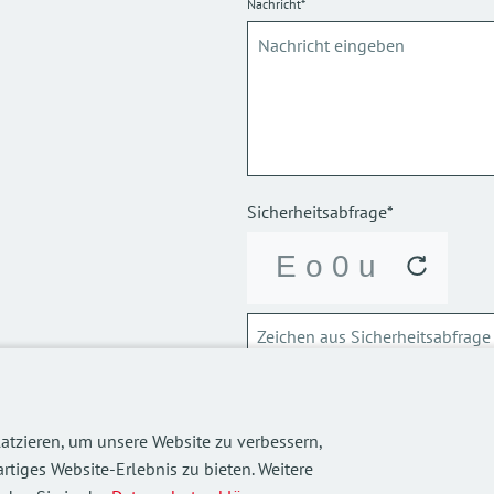
Nachricht*
Sicherheitsabfrage*
ABSCHICKEN
atzieren, um unsere Website zu verbessern,
Über die Verarbeitung meiner p
rtiges Website-Erlebnis zu bieten. Weitere
informieren.