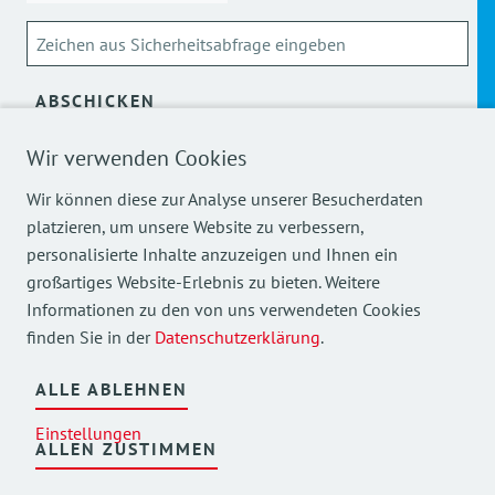
ABSCHICKEN
Wir verwenden Cookies
Über die Verarbeitung meiner personenbezogenen Daten
kann ich mich
hier
informieren.
Wir können diese zur Analyse unserer Besucherdaten
platzieren, um unsere Website zu verbessern,
personalisierte Inhalte anzuzeigen und Ihnen ein
großartiges Website-Erlebnis zu bieten. Weitere
Informationen zu den von uns verwendeten Cookies
finden Sie in der
Datenschutzerklärung
.
Mehr Einblicke in unsere Arbeit finden Sie auch auf
unseren Social Media Kanälen.
ALLE ABLEHNEN
Einstellungen
ALLEN ZUSTIMMEN
©
2026
AWO Bezirksverband Oberbayern e.V.