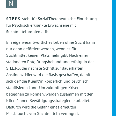
N
S.T.E.P.S.
steht für
S
ozial
T
herapeutische
E
inrichtung
für
P
sychisch erkrankte Erwachsene mit
S
uchtmittelproblematik.
Ein eigenverantwortliches Leben ohne Sucht kann
nur dann gefördert werden, wenn es für
Suchtmittel keinen Platz mehr gibt. Nach einer
stationären Entgiftungsbehandlung erfolgt in der
S.T.E.P.S. der nächste Schritt zur dauerhaften
Abstinenz. Hier wird die Basis geschaffen, damit
sich der*die Klient*in körperlich und psychisch
stabilisieren kann. Um zukünftigen Krisen
begegnen zu können, werden zusammen mit den
Klient*innen Bewältigungsstrategien erarbeitet.
Dadurch wird die Gefahr eines erneuten
Missbrauchs von Suchtmitteln verringert.