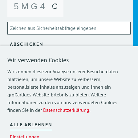
ABSCHICKEN
Über die Verarbeitung meiner personenbezogenen Daten
Wir verwenden Cookies
kann ich mich
hier
informieren.
Wir können diese zur Analyse unserer Besucherdaten
platzieren, um unsere Website zu verbessern,
personalisierte Inhalte anzuzeigen und Ihnen ein
großartiges Website-Erlebnis zu bieten. Weitere
Informationen zu den von uns verwendeten Cookies
finden Sie in der
Datenschutzerklärung
.
Mehr Einblicke in unsere Arbeit finden Sie auch auf
unseren Social Media Kanälen.
ALLE ABLEHNEN
Einstellungen